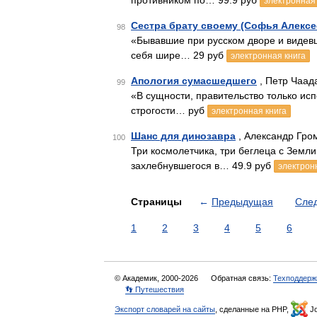
противником по… 99.9 руб
электронная 
Сестра брату своему (Софья Алексе
98
«Бывавшие при русском дворе и видев
себя шире… 29 руб
электронная книга
Апология сумасшедшего
, Петр Чаад
99
«В сущности, правительство только исп
строгости… руб
электронная книга
Шанс для динозавра
, Александр Гро
100
Три космолетчика, три беглеца с Земл
захлебнувшегося в… 49.9 руб
электрон
Страницы
←
Предыдущая
Сле
1
2
3
4
5
6
© Академик, 2000-2026
Обратная связь:
Техподдерж
👣 Путешествия
Экспорт словарей на сайты
, сделанные на PHP,
Jo