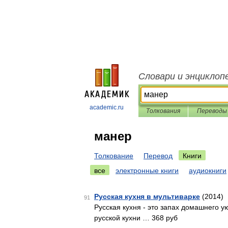
Словари и энциклоп
academic.ru
Толкования
Переводы
манер
Толкование
Перевод
Книги
все
электронные книги
аудиокниги
Русская кухня в мультиварке
(2014)
91
Русская кухня - это запах домашнего у
русской кухни … 368 руб