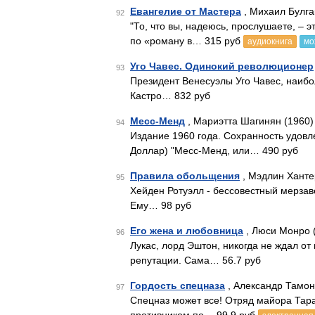
Евангелие от Мастера
, Михаил Булга
92
"То, что вы, надеюсь, прослушаете, – 
по «роману в… 315 руб
аудиокнига
мо
Уго Чавес. Одинокий революционер
93
Президент Венесуэлы Уго Чавес, наиб
Кастро… 832 руб
Месс-Менд
, Мариэтта Шагинян (1960)
94
Издание 1960 года. Сохранность удов
Доллар) "Месс-Менд, или… 490 руб
Правила обольщения
, Мэдлин Ханте
95
Хейден Ротуэлл - бессовестный мерзав
Ему… 98 руб
Его жена и любовница
, Люси Монро 
96
Лукас, лорд Эштон, никогда не ждал от
репутации. Сама… 56.7 руб
Гордость спецназа
, Александр Тамон
97
Спецназ может все! Отряд майора Тара