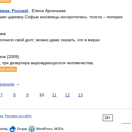
книга
евна, Россия)
, Елена Арсеньева
шие царевну Софью иноземцы косоротились: толста – поперек
аев
олнило свой долг; можно даже сказать, что в мерах
мов (2009)
и, три дезертира вырождающегося человечества,
ная книга
дующая
→
7
8
9
10
11
12
13
ка
,
Реклама на сайте
18+
omla,
Drupal,
WordPress, MODx.